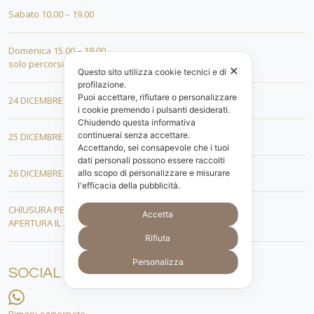
Sabato 10.00 – 19.00
Domenica 15.00 – 19.00
solo percorsi
✕
Questo sito utilizza cookie tecnici e di
profilazione.
Puoi accettare, rifiutare o personalizzare
24 DICEMBRE 10.00 – 18.00
i cookie premendo i pulsanti desiderati.
Chiudendo questa informativa
continuerai senza accettare.
25 DICEMBRE 15.00 – 19.00
Accettando, sei consapevole che i tuoi
dati personali possono essere raccolti
26 DICEMBRE 15.00 – 19.00
allo scopo di personalizzare e misurare
l'efficacia della pubblicità.
CHIUSURA PER FERIE DAL 01 AL 19 GENNAIO
Accetta
APERTURA IL 20 GENNAIO 2026
Rifiuta
Personalizza
SOCIAL