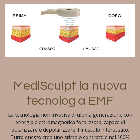
MediSculpt la nuova
tecnologia EMF
La tecnologia non invasiva di ultima generazione con
energia elettromagnetica focalizzata, capace di
polarizzare e depolarizzare il muscolo interessato.
Tutto questo crea uno stimolo contrattile nel 100%