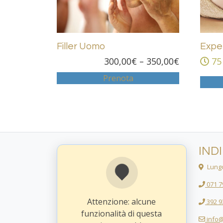
Filler Uomo
Expe
300,00
€
–
350,00
€
75
Prenota
IND
Lungo
071 7
Attenzione: alcune
392 9
funzionalità di questa
info@