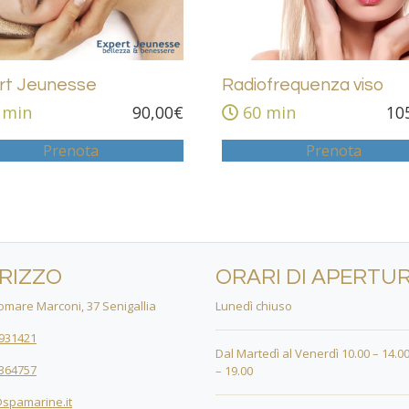
rt Jeunesse
Radiofrequenza viso
 min
90,00
€
60 min
10
Prenota
Prenota
IRIZZO
ORARI DI APERTU
mare Marconi, 37 Senigallia
Lunedì chiuso
931421
Dal Martedì al Venerdì 10.00 – 14.00
364757
– 19.00
spamarine.it