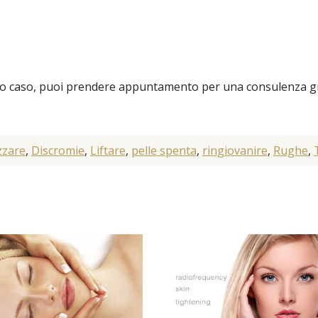
 tuo caso, puoi prendere appuntamento per una consulenza gr
izzare
,
Discromie
,
Liftare
,
pelle spenta
,
ringiovanire
,
Rughe
,