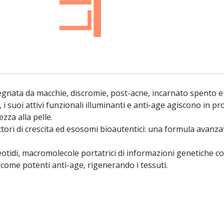
egnata da macchie, discromie, post-acne, incarnato spento e po
a, i suoi attivi funzionali illuminanti e anti-age agiscono in p
ezza alla pelle.
tori di crescita ed esosomi bioautentici: una formula avanza
leotidi, macromolecole portatrici di informazioni genetiche con
come potenti anti-age, rigenerando i tessuti.