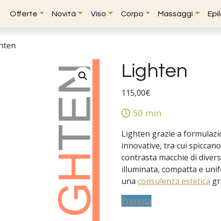
Offerte
Novità
Viso
Corpo
Massaggi
Epi
hten
Lighten
115,00
€
50 min
Lighten grazie a formulazi
innovative, tra cui spicca
contrasta macchie di divers
illuminata, compatta e unif
una
consulenza estetica
gr
Prenota