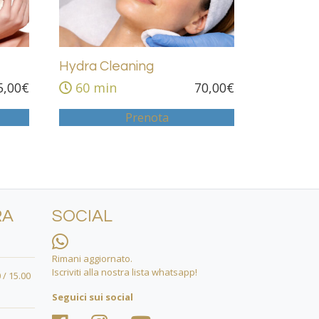
Hydra Cleaning
5,00
€
60 min
70,00
€
Prenota
RA
SOCIAL
Rimani aggiornato.
Iscriviti alla nostra lista whatsapp!
 / 15.00
Seguici sui social