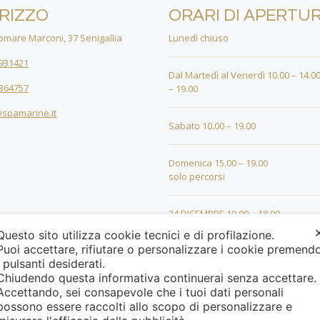
IRIZZO
ORARI DI APERTU
mare Marconi, 37 Senigallia
Lunedì chiuso
931421
Dal Martedì al Venerdì 10.00 – 14.00
364757
– 19.00
spamarine.it
Sabato 10.00 – 19.00
Domenica 15.00 – 19.00
solo percorsi
24 DICEMBRE 10.00 – 18.00
Questo sito utilizza cookie tecnici e di profilazione.
Puoi accettare, rifiutare o personalizzare i cookie premend
25 DICEMBRE 15.00 – 19.00
i pulsanti desiderati.
Chiudendo questa informativa continuerai senza accettare
26 DICEMBRE 15.00 – 19.00
Accettando, sei consapevole che i tuoi dati personali
possono essere raccolti allo scopo di personalizzare e