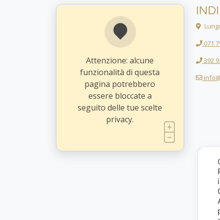
IND
Lungo
071 7
Attenzione: alcune
392 9
funzionalità di questa
info@
pagina potrebbero
essere bloccate a
seguito delle tue scelte
privacy.