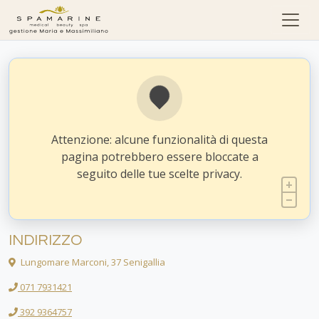
Skip to content
Attenzione: alcune funzionalità di questa
pagina potrebbero essere bloccate a
seguito delle tue scelte privacy.
INDIRIZZO
Lungomare Marconi, 37 Senigallia
071 7931421
392 9364757