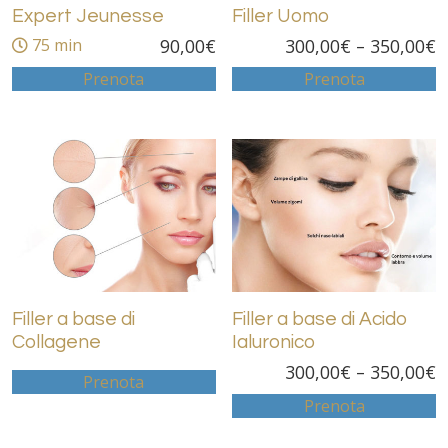
Expert Jeunesse
Filler Uomo
75 min
90,00
€
300,00
€
–
350,00
€
Prenota
Prenota
Filler a base di
Filler a base di Acido
Collagene
Ialuronico
300,00
€
–
350,00
€
Prenota
Prenota