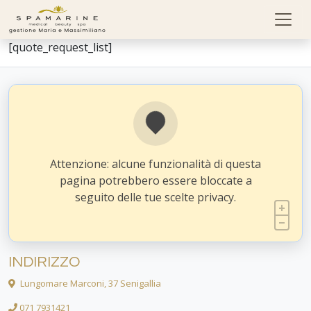
Skip to content
[quote_request_list]
Attenzione: alcune funzionalità di questa
pagina potrebbero essere bloccate a
seguito delle tue scelte privacy.
INDIRIZZO
Lungomare Marconi, 37 Senigallia
071 7931421