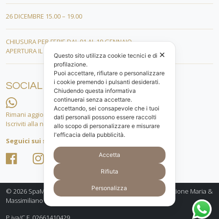
26 DICEMBRE 15.00 – 19.00
CHIUSURA PER FERIE DAL 01 AL 19 GENNAIO
APERTURA IL 20 GENNAIO 2026
✕
Questo sito utilizza cookie tecnici e di
profilazione.
Puoi accettare, rifiutare o personalizzare
i cookie premendo i pulsanti desiderati.
SOCIAL
Chiudendo questa informativa
continuerai senza accettare.
Accettando, sei consapevole che i tuoi
Rimani aggiornato.
dati personali possono essere raccolti
Iscriviti alla nostra lista whatsapp!
allo scopo di personalizzare e misurare
l'efficacia della pubblicità.
Seguici sui social
Accetta
Rifiuta
Personalizza
© 2026
SpaMarine Bellezza e Benessere a Senigallia - gestione Maria &
Massimiliano
P.iva/C.F. 02661410429