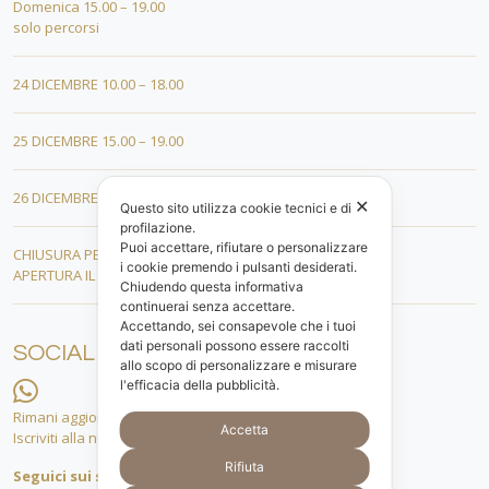
Domenica 15.00 – 19.00
solo percorsi
24 DICEMBRE 10.00 – 18.00
25 DICEMBRE 15.00 – 19.00
26 DICEMBRE 15.00 – 19.00
✕
Questo sito utilizza cookie tecnici e di
profilazione.
Puoi accettare, rifiutare o personalizzare
CHIUSURA PER FERIE DAL 01 AL 19 GENNAIO
i cookie premendo i pulsanti desiderati.
APERTURA IL 20 GENNAIO 2026
Chiudendo questa informativa
continuerai senza accettare.
Accettando, sei consapevole che i tuoi
dati personali possono essere raccolti
SOCIAL
allo scopo di personalizzare e misurare
l'efficacia della pubblicità.
Rimani aggiornato.
Accetta
Iscriviti alla nostra lista whatsapp!
Rifiuta
Seguici sui social