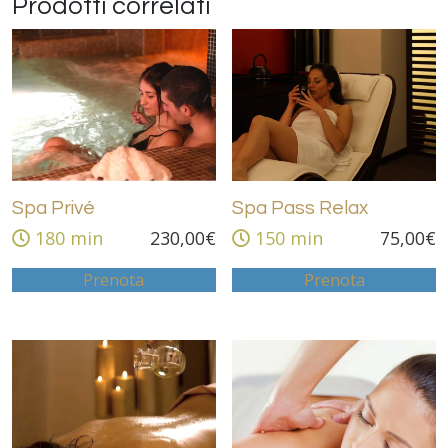
Prodotti correlati
Spa Privé
Spa Pass Relax
180 min
230,00
€
150 min
75,00
€
Prenota
Prenota