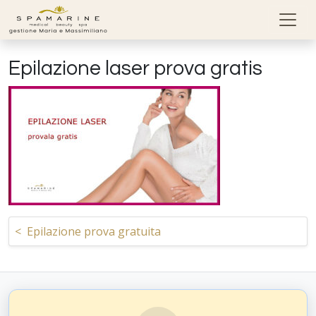
Skip to content
Epilazione laser prova gratis
Navigazione articoli
<
Epilazione prova gratuita