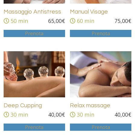
Massaggio Antistress
Manual Visage
50 min
65,00
€
60 min
75,00
€
Prenota
Prenota
Deep Cupping
Relax massage
30 min
40,00
€
30 min
40,00
€
Prenota
Prenota