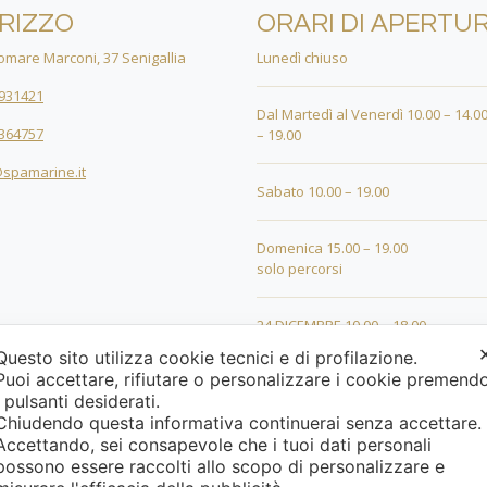
IRIZZO
ORARI DI APERTU
mare Marconi, 37 Senigallia
Lunedì chiuso
931421
Dal Martedì al Venerdì 10.00 – 14.00
364757
– 19.00
spamarine.it
Sabato 10.00 – 19.00
Domenica 15.00 – 19.00
solo percorsi
24 DICEMBRE 10.00 – 18.00
Questo sito utilizza cookie tecnici e di profilazione.
Puoi accettare, rifiutare o personalizzare i cookie premend
25 DICEMBRE 15.00 – 19.00
i pulsanti desiderati.
Chiudendo questa informativa continuerai senza accettare
26 DICEMBRE 15.00 – 19.00
Accettando, sei consapevole che i tuoi dati personali
possono essere raccolti allo scopo di personalizzare e