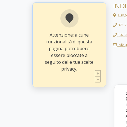
IND
Lungo
071 7
Attenzione: alcune
392 9
funzionalità di questa
info@
pagina potrebbero
essere bloccate a
seguito delle tue scelte
privacy.