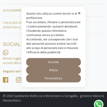
26 DICEMBRE 15.00 – 19.00
✕
Questo sito utilizza cookie tecnici e di
profilazione.
Puoi accettare, rifiutare o personalizzare
CHIUSURA PER FERIE DAL 01 AL 19 GENNAIO
i cookie premendo i pulsanti desiderati.
APERTURA IL 20 GENNAIO 2026
Chiudendo questa informativa
continuerai senza accettare.
Accettando, sei consapevole che i tuoi
SOCIAL
dati personali possono essere raccolti
allo scopo di personalizzare e misurare
l'efficacia della pubblicità.
Rimani aggiornato.
Accetta
Iscriviti alla nostra lista whatsapp!
Rifiuta
Seguici sui social
Personalizza
© 2026
SpaMarine Bellezza e Benessere a Senigallia - gestione Maria &
Massimiliano