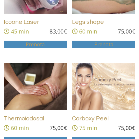
Icoone Laser
Legs shape
45 min
83,00
€
60 min
75,00
€
Prenota
Prenota
Thermoiodosal
Carboxy Peel
60 min
75,00
€
75 min
75,00
€