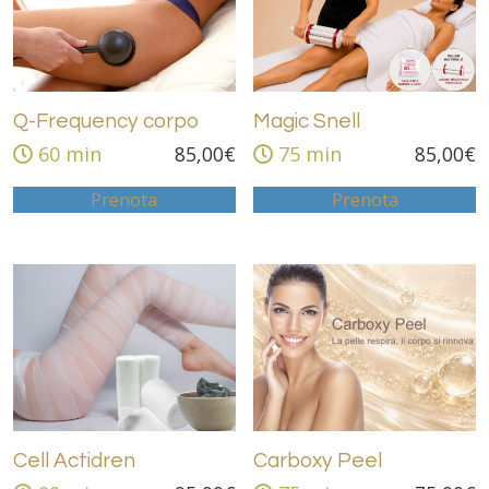
Q-Frequency corpo
Magic Snell
60 min
85,00
€
75 min
85,00
€
Prenota
Prenota
Cell Actidren
Carboxy Peel