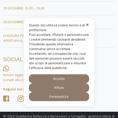
25 DICEMBRE 15.00 – 19.00
26 DICEMBRE 15.00 – 19.00
✕
Questo sito utilizza cookie tecnici e di
profilazione.
Puoi accettare, rifiutare o personalizzare
CHIUSURA PER FERIE DAL 01 AL 19 GENNAIO
i cookie premendo i pulsanti desiderati.
APERTURA IL 20 GENNAIO 2026
Chiudendo questa informativa
continuerai senza accettare.
Accettando, sei consapevole che i tuoi
dati personali possono essere raccolti
SOCIAL
allo scopo di personalizzare e misurare
l'efficacia della pubblicità.
Rimani aggiornato.
Accetta
Iscriviti alla nostra lista whatsapp!
Rifiuta
Seguici sui social
Personalizza
© 2026
SpaMarine Bellezza e Benessere a Senigallia - gestione Maria &