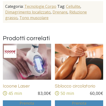
Categoria:
Tecnologie Corpo
Tag:
Cellulite
,
Dimagrimento localizzato
,
Drenare
,
Riduzione
grasso
,
Tono muscolare
Prodotti correlati
Icoone Laser
Sblocco circolatorio
45 min
83,00
€
50 min
60,00
€
Prenota
Prenota