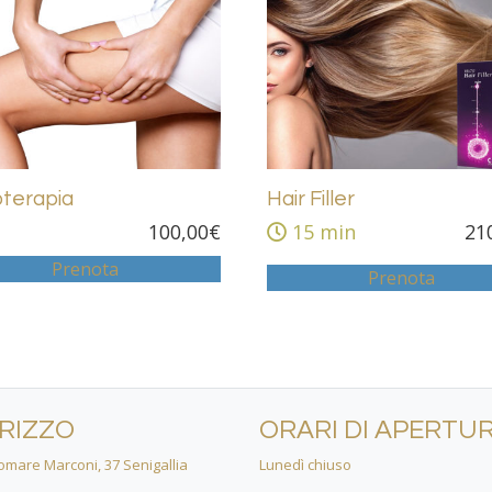
terapia
Hair Filler
100,00
€
15 min
21
Prenota
Prenota
IRIZZO
ORARI DI APERTU
mare Marconi, 37 Senigallia
Lunedì chiuso