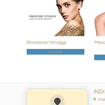
Rimozione tatuaggi
Meso
Prenota
IND
Lungo