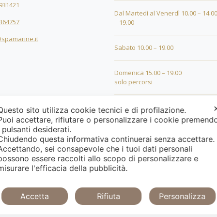
931421
Dal Martedì al Venerdì 10.00 – 14.00
364757
– 19.00
spamarine.it
Sabato 10.00 – 19.00
Domenica 15.00 – 19.00
solo percorsi
24 DICEMBRE 10.00 – 18.00
Questo sito utilizza cookie tecnici e di profilazione.
Puoi accettare, rifiutare o personalizzare i cookie premend
i pulsanti desiderati.
25 DICEMBRE 15.00 – 19.00
Chiudendo questa informativa continuerai senza accettare
Accettando, sei consapevole che i tuoi dati personali
26 DICEMBRE 15.00 – 19.00
possono essere raccolti allo scopo di personalizzare e
misurare l'efficacia della pubblicità.
CHIUSURA PER FERIE DAL 01 AL 19 
APERTURA IL 20 GENNAIO 2026
Accetta
Rifiuta
Personalizza