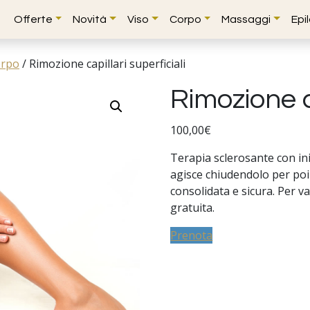
Offerte
Novità
Viso
Corpo
Massaggi
Epi
orpo
/
Rimozione capillari superficiali
Rimozione ca
100,00
€
Terapia sclerosante con ini
agisce chiudendolo per poi
consolidata e sicura. Per va
gratuita.
Prenota