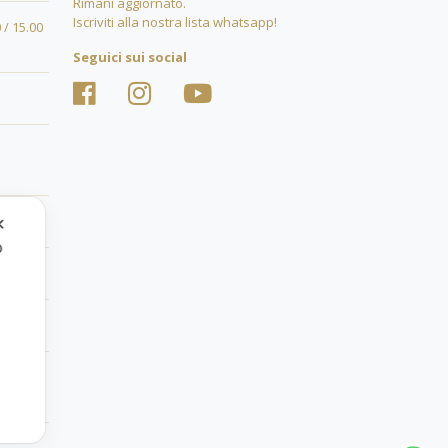
Rimani aggiornato.
Iscriviti alla nostra lista whatsapp!
 / 15.00
Seguici sui social
✕
o
.
GENNAIO