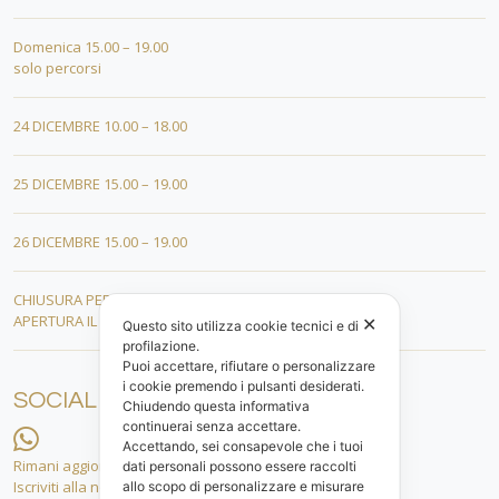
Domenica 15.00 – 19.00
solo percorsi
24 DICEMBRE 10.00 – 18.00
25 DICEMBRE 15.00 – 19.00
26 DICEMBRE 15.00 – 19.00
CHIUSURA PER FERIE DAL 01 AL 19 GENNAIO
APERTURA IL 20 GENNAIO 2026
✕
Questo sito utilizza cookie tecnici e di
profilazione.
Puoi accettare, rifiutare o personalizzare
i cookie premendo i pulsanti desiderati.
SOCIAL
Chiudendo questa informativa
continuerai senza accettare.
Accettando, sei consapevole che i tuoi
Rimani aggiornato.
dati personali possono essere raccolti
Iscriviti alla nostra lista whatsapp!
allo scopo di personalizzare e misurare