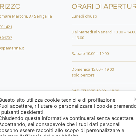
IRIZZO
ORARI DI APERTU
mare Marconi, 37 Senigallia
Lunedì chiuso
931421
Dal Martedì al Venerdì 10.00 – 14.00
364757
– 19.00
spamarine.it
Sabato 10.00 – 19.00
Domenica 15.00 – 19.00
solo percorsi
24 DICEMBRE 10.00 – 18.00
Questo sito utilizza cookie tecnici e di profilazione.
Puoi accettare, rifiutare o personalizzare i cookie premend
25 DICEMBRE 15.00 – 19.00
i pulsanti desiderati.
Chiudendo questa informativa continuerai senza accettare
26 DICEMBRE 15.00 – 19.00
Accettando, sei consapevole che i tuoi dati personali
possono essere raccolti allo scopo di personalizzare e