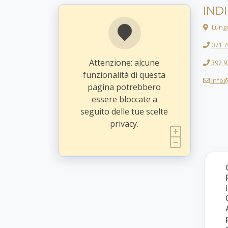
IND
Lungo
071 7
Attenzione: alcune
392 9
funzionalità di questa
info@
pagina potrebbero
essere bloccate a
seguito delle tue scelte
privacy.