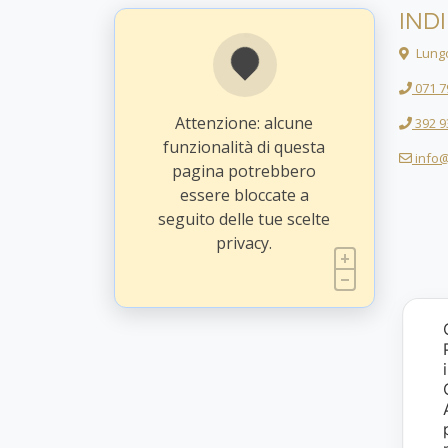
IND
Lungo
071 7
Attenzione: alcune
392 9
funzionalità di questa
info@
pagina potrebbero
essere bloccate a
seguito delle tue scelte
privacy.