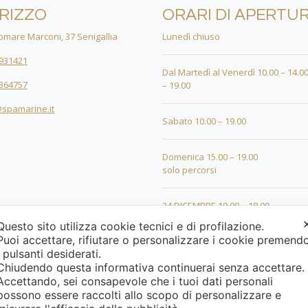
IRIZZO
ORARI DI APERTU
mare Marconi, 37 Senigallia
Lunedì chiuso
931421
Dal Martedì al Venerdì 10.00 – 14.00
364757
– 19.00
spamarine.it
Sabato 10.00 – 19.00
Domenica 15.00 – 19.00
solo percorsi
24 DICEMBRE 10.00 – 18.00
Questo sito utilizza cookie tecnici e di profilazione.
Puoi accettare, rifiutare o personalizzare i cookie premend
25 DICEMBRE 15.00 – 19.00
i pulsanti desiderati.
Chiudendo questa informativa continuerai senza accettare
26 DICEMBRE 15.00 – 19.00
Accettando, sei consapevole che i tuoi dati personali
possono essere raccolti allo scopo di personalizzare e