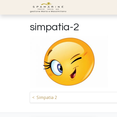
Skip to content
simpatia-2
Navigazione articoli
<
Simpatia 2