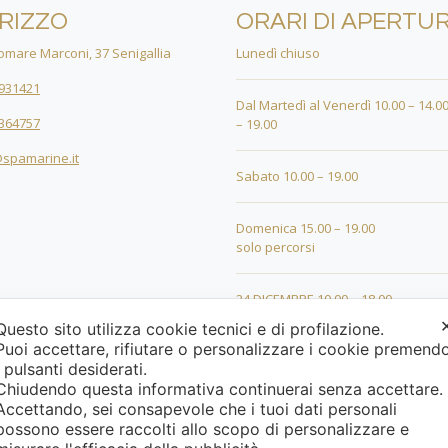
IRIZZO
ORARI DI APERTU
mare Marconi, 37 Senigallia
Lunedì chiuso
931421
Dal Martedì al Venerdì 10.00 – 14.00
364757
– 19.00
spamarine.it
Sabato 10.00 – 19.00
Domenica 15.00 – 19.00
solo percorsi
24 DICEMBRE 10.00 – 18.00
Questo sito utilizza cookie tecnici e di profilazione.
Puoi accettare, rifiutare o personalizzare i cookie premend
25 DICEMBRE 15.00 – 19.00
i pulsanti desiderati.
Chiudendo questa informativa continuerai senza accettare
26 DICEMBRE 15.00 – 19.00
Accettando, sei consapevole che i tuoi dati personali
possono essere raccolti allo scopo di personalizzare e