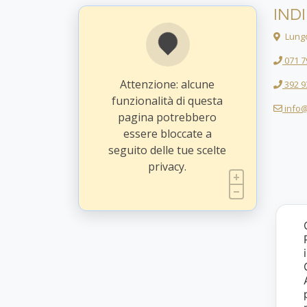
IND
Lungo
071 7
Attenzione: alcune
392 9
funzionalità di questa
info@
pagina potrebbero
essere bloccate a
seguito delle tue scelte
privacy.