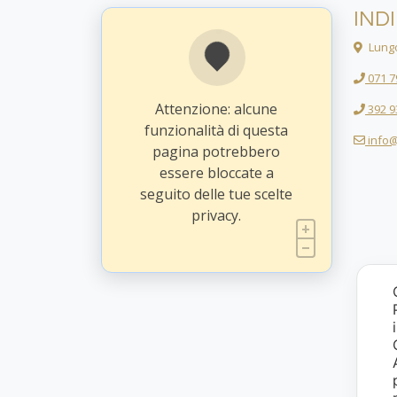
IND
Lungo
071 7
Attenzione: alcune
392 9
funzionalità di questa
info@
pagina potrebbero
essere bloccate a
seguito delle tue scelte
privacy.