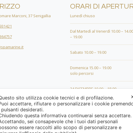
IRIZZO
ORARI DI APERTU
mare Marconi, 37 Senigallia
Lunedì chiuso
931421
Dal Martedì al Venerdì 10.00 – 14.00
364757
– 19.00
spamarine.it
Sabato 10.00 – 19.00
Domenica 15.00 – 19.00
solo percorsi
24 DICEMBRE 10.00 – 18.00
Questo sito utilizza cookie tecnici e di profilazione.
Puoi accettare, rifiutare o personalizzare i cookie premend
25 DICEMBRE 15.00 – 19.00
i pulsanti desiderati.
Chiudendo questa informativa continuerai senza accettare
26 DICEMBRE 15.00 – 19.00
Accettando, sei consapevole che i tuoi dati personali
possono essere raccolti allo scopo di personalizzare e