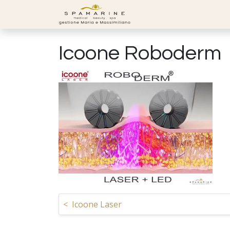
Skip to content
Icoone Roboderm
Navigazione articoli
<
Icoone Laser