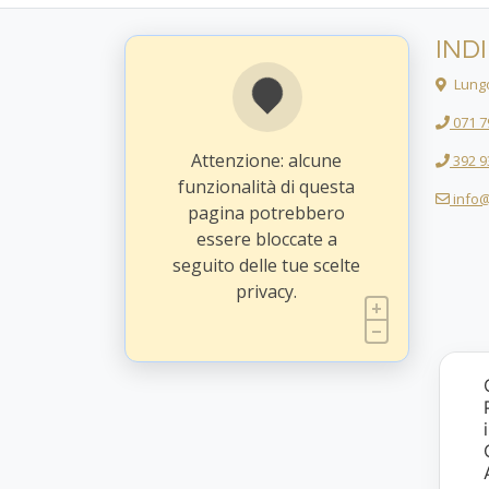
IND
Lungo
071 7
Attenzione: alcune
392 9
funzionalità di questa
info@
pagina potrebbero
essere bloccate a
seguito delle tue scelte
privacy.