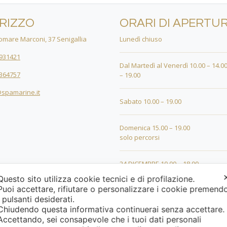
IRIZZO
ORARI DI APERTU
mare Marconi, 37 Senigallia
Lunedì chiuso
931421
Dal Martedì al Venerdì 10.00 – 14.00
364757
– 19.00
spamarine.it
Sabato 10.00 – 19.00
Domenica 15.00 – 19.00
solo percorsi
24 DICEMBRE 10.00 – 18.00
Questo sito utilizza cookie tecnici e di profilazione.
Puoi accettare, rifiutare o personalizzare i cookie premend
25 DICEMBRE 15.00 – 19.00
i pulsanti desiderati.
Chiudendo questa informativa continuerai senza accettare
26 DICEMBRE 15.00 – 19.00
Accettando, sei consapevole che i tuoi dati personali