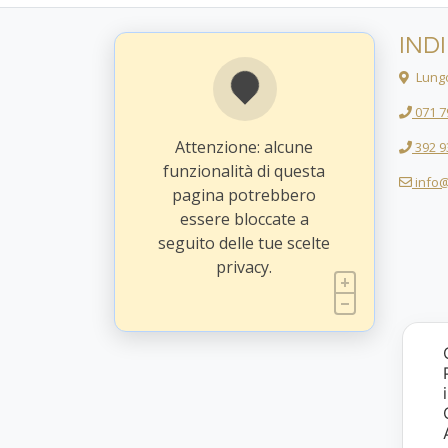
IND
Lungo
071 7
Attenzione: alcune
392 9
funzionalità di questa
info@
pagina potrebbero
essere bloccate a
seguito delle tue scelte
privacy.