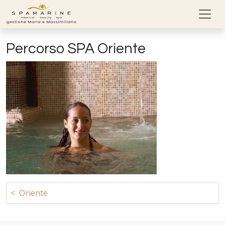
Skip to content
Percorso SPA Oriente
Navigazione articoli
<
Oriente