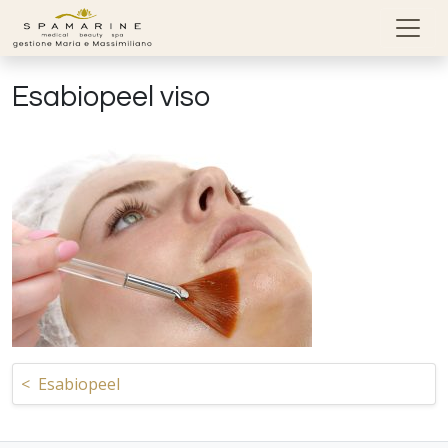
Skip to content
Esabiopeel viso
Navigazione articoli
<
Esabiopeel