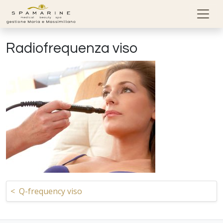
Skip to content
Radiofrequenza viso
Navigazione articoli
<
Q-frequency viso