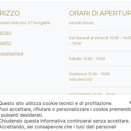
IRIZZO
ORARI DI APERTU
mare Marconi, 37 Senigallia
Lunedì chiuso
931421
Dal Martedì al Venerdì 10.00 – 14.00
364757
– 19.00
spamarine.it
Sabato 10.00 – 19.00
Domenica 15.00 – 19.00
solo percorsi
24 DICEMBRE 10.00 – 18.00
Questo sito utilizza cookie tecnici e di profilazione.
Puoi accettare, rifiutare o personalizzare i cookie premend
25 DICEMBRE 15.00 – 19.00
i pulsanti desiderati.
Chiudendo questa informativa continuerai senza accettare
26 DICEMBRE 15.00 – 19.00
Accettando, sei consapevole che i tuoi dati personali