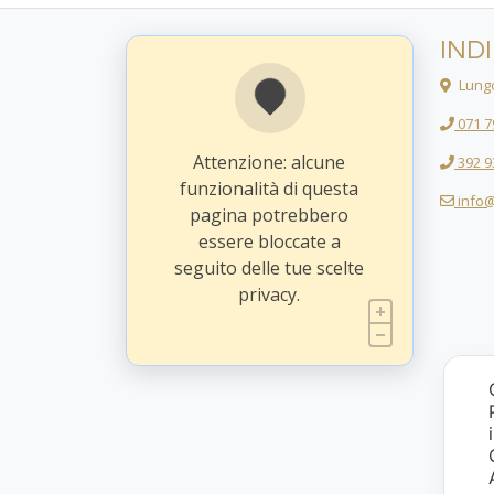
IND
Lungo
071 7
Attenzione: alcune
392 9
funzionalità di questa
info@
pagina potrebbero
essere bloccate a
seguito delle tue scelte
privacy.