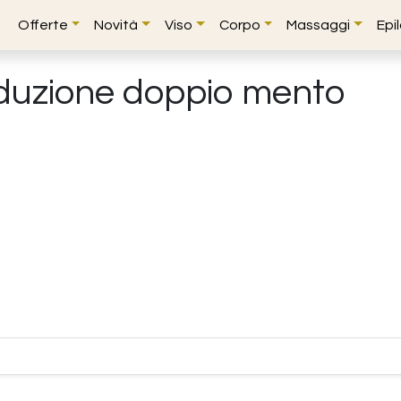
Offerte
Novità
Viso
Corpo
Massaggi
Epi
duzione doppio mento