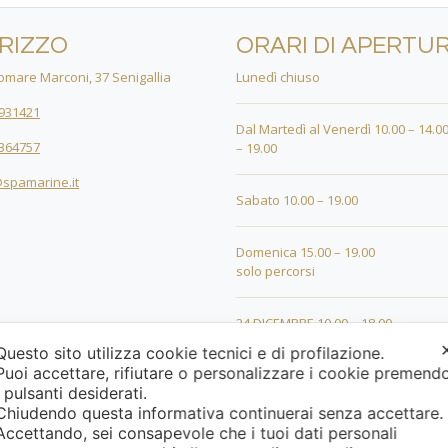
IRIZZO
ORARI DI APERTU
mare Marconi, 37 Senigallia
Lunedì chiuso
931421
Dal Martedì al Venerdì 10.00 – 14.00
364757
– 19.00
spamarine.it
Sabato 10.00 – 19.00
Domenica 15.00 – 19.00
solo percorsi
24 DICEMBRE 10.00 – 18.00
Questo sito utilizza cookie tecnici e di profilazione.
Puoi accettare, rifiutare o personalizzare i cookie premend
25 DICEMBRE 15.00 – 19.00
i pulsanti desiderati.
Chiudendo questa informativa continuerai senza accettare
26 DICEMBRE 15.00 – 19.00
Accettando, sei consapevole che i tuoi dati personali