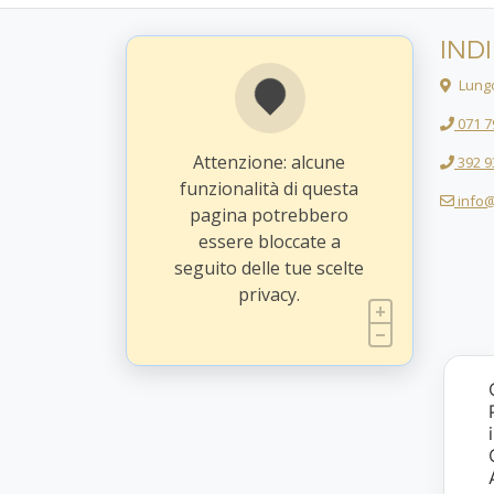
IND
Lungo
071 7
Attenzione: alcune
392 9
funzionalità di questa
info@
pagina potrebbero
essere bloccate a
seguito delle tue scelte
privacy.