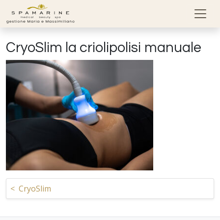
Skip to content
CryoSlim la criolipolisi manuale
Navigazione articoli
<
CryoSlim