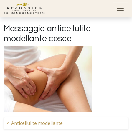
Skip to content
Massaggio anticellulite
modellante cosce
Navigazione articoli
<
Anticellulite modellante