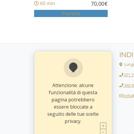
60 min
70,00
€
Prenota
IND
Lungo
071 7
Attenzione: alcune
392 9
funzionalità di questa
info@
pagina potrebbero
essere bloccate a
seguito delle tue scelte
privacy.