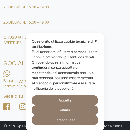
25 DICEMBRE 15.00 – 19.00
26 DICEMBRE 15.00 – 19.00
CHIUSURA PER FERIE DAL 01 AL 19 GENNAIO
✕
Questo sito utilizza cookie tecnici e di
APERTURA IL 20 GENNAIO 2026
profilazione.
Puoi accettare, rifiutare o personalizzare
i cookie premendo i pulsanti desiderati.
Chiudendo questa informativa
SOCIAL
continuerai senza accettare.
Accettando, sei consapevole che i tuoi
dati personali possono essere raccolti
Rimani aggiornato.
allo scopo di personalizzare e misurare
Iscriviti alla nostra lista whatsapp!
l'efficacia della pubblicità.
Seguici sui social
Accetta
Rifiuta
Personalizza
© 2026
SpaMarine Bellezza e Benessere a Senigallia - gestione Maria &