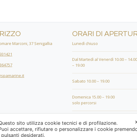
IRIZZO
ORARI DI APERTU
mare Marconi, 37 Senigallia
Lunedì chiuso
931421
Dal Martedì al Venerdì 10.00 – 14.00
364757
– 19.00
spamarine.it
Sabato 10.00 – 19.00
Domenica 15.00 – 19.00
solo percorsi
24 DICEMBRE 10.00 – 18.00
Questo sito utilizza cookie tecnici e di profilazione.
Puoi accettare, rifiutare o personalizzare i cookie premend
25 DICEMBRE 15.00 – 19.00
i pulsanti desiderati.