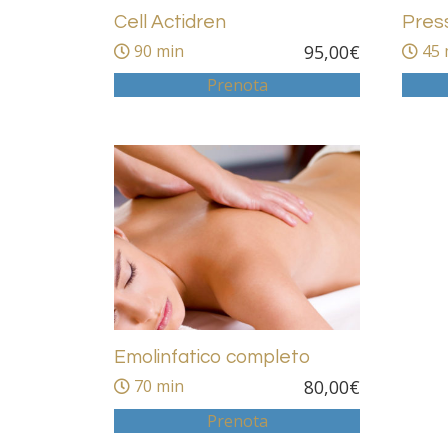
Cell Actidren
Pres
90 min
95,00
€
45 
Prenota
Emolinfatico completo
70 min
80,00
€
Prenota