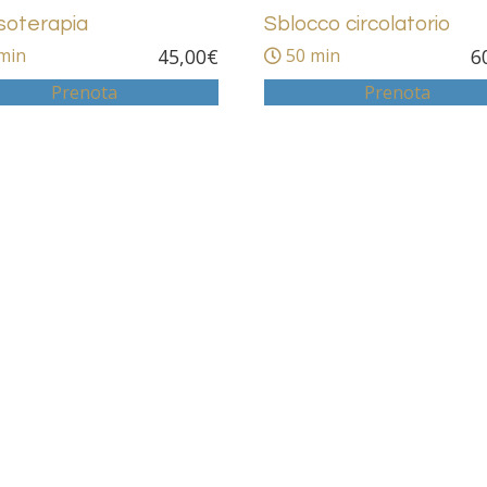
soterapia
Sblocco circolatorio
min
45,00
€
50 min
6
Prenota
Prenota