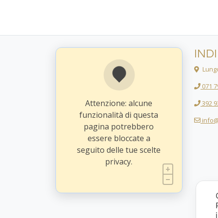
IND
Lungo
071 7
Attenzione: alcune
392 9
funzionalità di questa
info@
pagina potrebbero
essere bloccate a
seguito delle tue scelte
privacy.