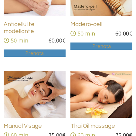
Anticellulite
Madero-cell
modellante
50 min
60,00
€
50 min
60,00
€
Prenota
Prenota
Manual Visage
Thai Oil massage
60 min
75,00
€
60 min
75,00
€