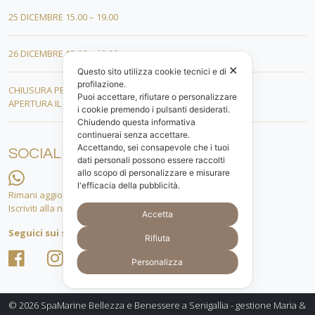
25 DICEMBRE 15.00 – 19.00
26 DICEMBRE 15.00 – 19.00
✕
Questo sito utilizza cookie tecnici e di
profilazione.
CHIUSURA PER FERIE DAL 01 AL 19 GENNAIO
Puoi accettare, rifiutare o personalizzare
APERTURA IL 20 GENNAIO 2026
i cookie premendo i pulsanti desiderati.
Chiudendo questa informativa
continuerai senza accettare.
Accettando, sei consapevole che i tuoi
SOCIAL
dati personali possono essere raccolti
allo scopo di personalizzare e misurare
l'efficacia della pubblicità.
Rimani aggiornato.
Iscriviti alla nostra lista whatsapp!
Accetta
Seguici sui social
Rifiuta
Personalizza
© 2026
SpaMarine Bellezza e Benessere a Senigallia - gestione Maria &