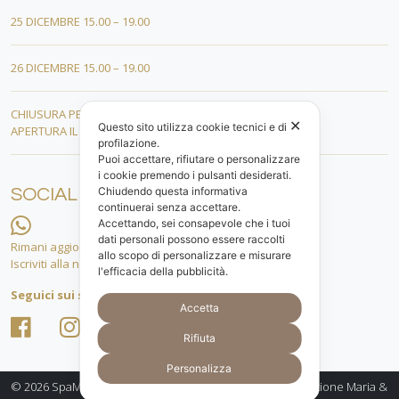
25 DICEMBRE 15.00 – 19.00
26 DICEMBRE 15.00 – 19.00
CHIUSURA PER FERIE DAL 01 AL 19 GENNAIO
✕
Questo sito utilizza cookie tecnici e di
APERTURA IL 20 GENNAIO 2026
profilazione.
Puoi accettare, rifiutare o personalizzare
i cookie premendo i pulsanti desiderati.
Chiudendo questa informativa
SOCIAL
continuerai senza accettare.
Accettando, sei consapevole che i tuoi
dati personali possono essere raccolti
Rimani aggiornato.
allo scopo di personalizzare e misurare
Iscriviti alla nostra lista whatsapp!
l'efficacia della pubblicità.
Seguici sui social
Accetta
Rifiuta
Personalizza
© 2026
SpaMarine Bellezza e Benessere a Senigallia - gestione Maria &