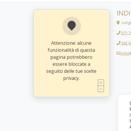
IND
Lungo
071 7
Attenzione: alcune
392 9
funzionalità di questa
info@
pagina potrebbero
essere bloccate a
seguito delle tue scelte
privacy.