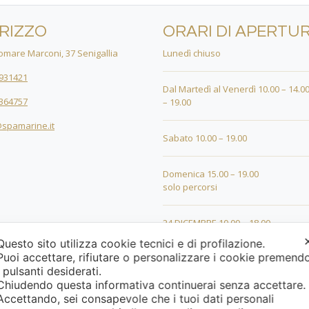
IRIZZO
ORARI DI APERTU
mare Marconi, 37 Senigallia
Lunedì chiuso
931421
Dal Martedì al Venerdì 10.00 – 14.00
364757
– 19.00
spamarine.it
Sabato 10.00 – 19.00
Domenica 15.00 – 19.00
solo percorsi
24 DICEMBRE 10.00 – 18.00
Questo sito utilizza cookie tecnici e di profilazione.
Puoi accettare, rifiutare o personalizzare i cookie premend
25 DICEMBRE 15.00 – 19.00
i pulsanti desiderati.
Chiudendo questa informativa continuerai senza accettare
26 DICEMBRE 15.00 – 19.00
Accettando, sei consapevole che i tuoi dati personali